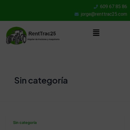
Ir
609 67 85 86
al
jorge@renttrac25.com
contenido
Menú
Sin categoría
Sin categoría