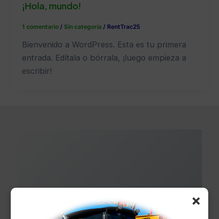
¡Hola, mundo!
1 comentario
/
Sin categoría
/
RentTrac25
Bienvenido a WordPress. Esta es tu primera
entrada. Edítala o bórrala, ¡luego empieza a
escribir!
×
Con un equipo de profesionales altamente
cualificados y con gran experiencia,