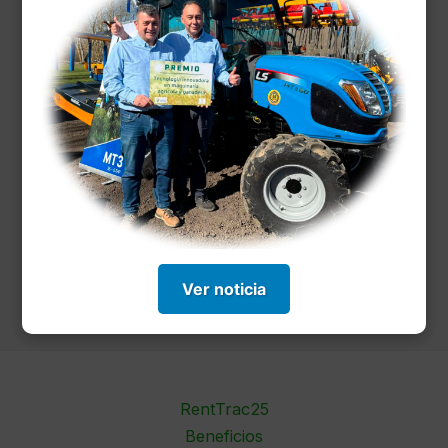
asesoramos a cada cliente para que
encuentre la máquina ideal para su
actividad. Confianza, flexibilidad y
eficiencia son nuestros pilares. Le
ofreceremos un presupuesto adaptado a
sus necesidades
Contáctanos
Ver noticia
RentTrac25
Beneficios