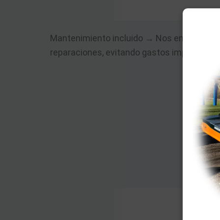
Mantenimiento incluido → Nos encargamos
reparaciones, evitando gastos imprevistos