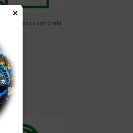
×
uinaria antes de comprarla