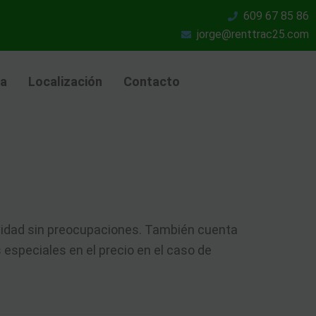
609 67 85 86
jorge@renttrac25.com
ia
Localización
Contacto
ividad sin preocupaciones. También cuenta
speciales en el precio en el caso de