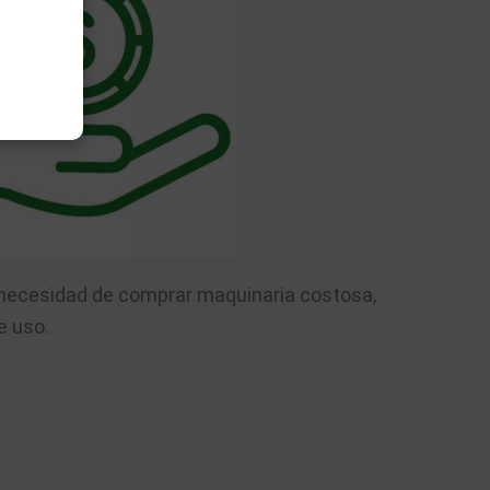
 necesidad de comprar maquinaria costosa,
e uso.