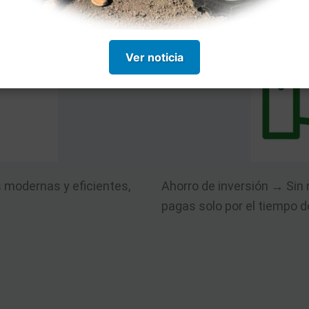
Ver noticia
modernas y eficientes,
Ahorro de inversión → Sin
pagas solo por el tiempo d