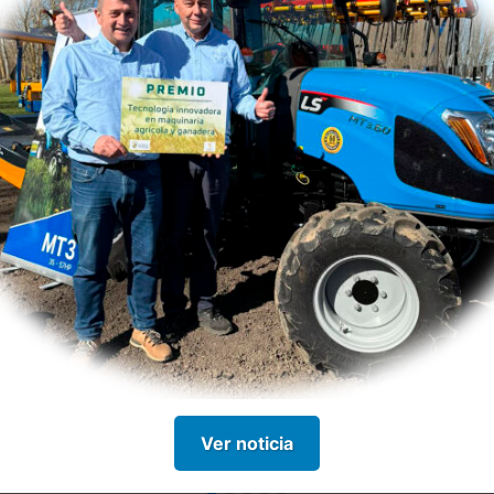
a para
Implementos y
Maquin
n del
aperos
Equipos esp
Remolques, arados,
sembradoras, autocargadores
adoras,
Ver noticia
y más.
adores.