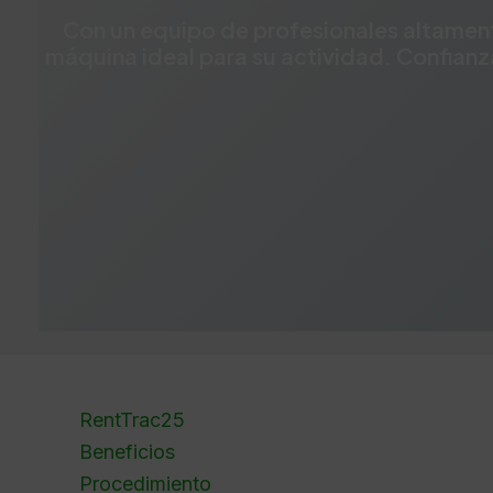
Con un equipo de profesionales altament
máquina ideal para su actividad. Confianz
RentTrac25
Beneficios
Procedimiento