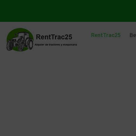
Ir
al
contenido
RentTrac25
Be