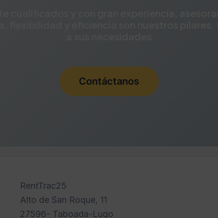
e cualificados y con gran experiencia, asesora
a, flexibilidad y eficiencia son nuestros pilar
a sus necesidades
Contáctanos
RentTrac25
Alto de San Roque, 11
27596- Taboada-Lugo