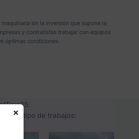
r maquinaria sin la inversión que supone la
mpresas y contratistas trabajar con equipos
en óptimas condiciones.
entTrac25.
×
 todo tipo de trabajos: