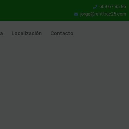
609 67 85 86
jorge@renttrac25.com
ia
Localización
Contacto