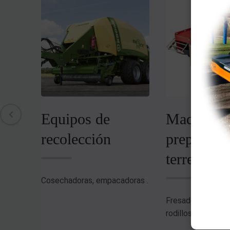
Equipos de
Maquinari
recolección
preparació
terreno
listos
Cosechadoras, empacadoras .
Fresadoras, nivel
rodillos compact