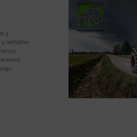
es y
 y rentables
iencia,
frecemos
abajo.