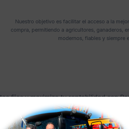
Nuestro objetivo es facilitar el acceso a la mejo
compra, permitiendo a agricultores, ganaderos, e
modernos, fiables y siempre 
tes fijos y maximiza tu rentabilidad con R
o catálogo de tractores y maquinaria para