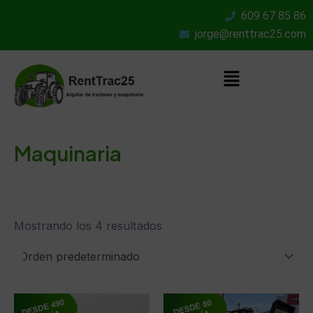
Ir
609 67 85 86
al
jorge@renttrac25.com
contenido
Menú
Maquinaria
Mostrando los 4 resultados