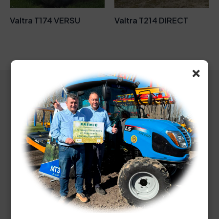
Valtra T174 VERSU
Valtra T214 DIRECT
×
Con un equipo de profesionales altamente
cualificados y con gran experiencia,
asesoramos a cada cliente para que
encuentre la máquina ideal para su
actividad. Confianza, flexibilidad y
eficiencia son nuestros pilares. Le