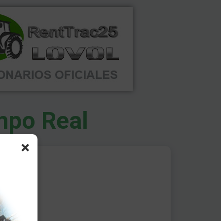
mpo Real
×