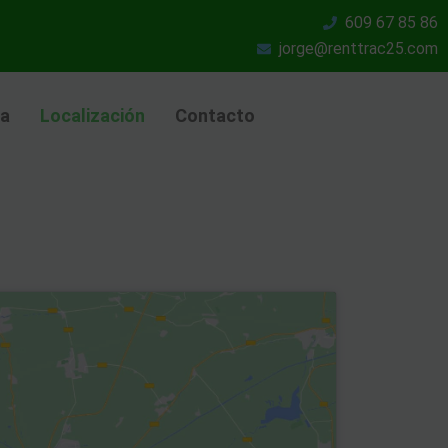
609 67 85 86
jorge@renttrac25.com
ia
Localización
Contacto