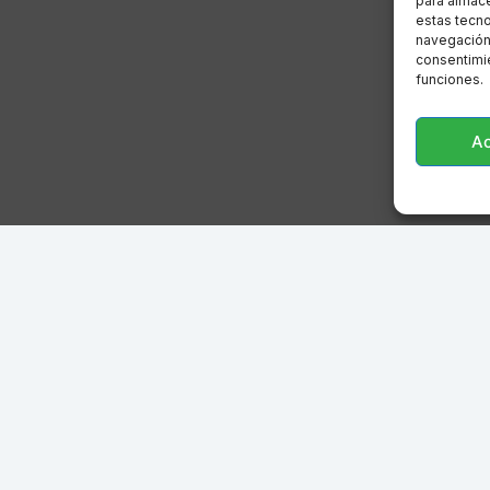
para almace
estas tecn
navegación o
consentimie
funciones.
A