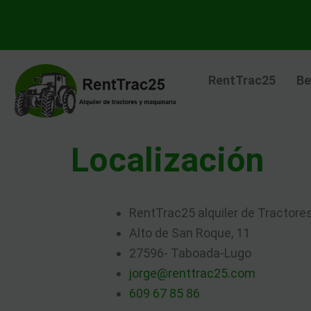
Ir
al
contenido
RentTrac25
Be
Localización
RentTrac25 alquiler de Tractore
Alto de San Roque, 11
27596- Taboada-Lugo
jorge@renttrac25.com
609 67 85 86