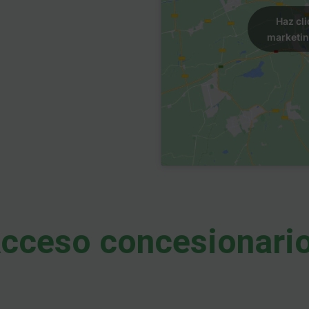
Haz cli
marketin
cceso concesionari