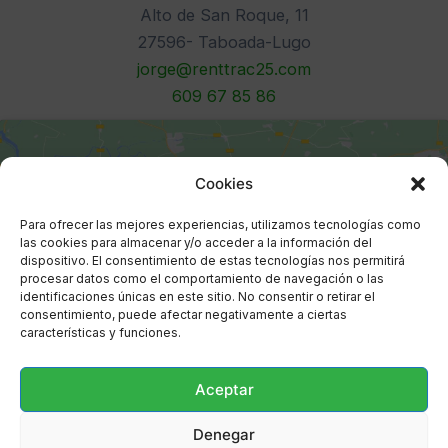
Alto de San Roque, 11
27596- Taboada-Lugo
jorge@renttrac25.com
609 67 85 86
Cookies
Para ofrecer las mejores experiencias, utilizamos tecnologías como
las cookies para almacenar y/o acceder a la información del
dispositivo. El consentimiento de estas tecnologías nos permitirá
Haz clic para aceptar cookies de
procesar datos como el comportamiento de navegación o las
marketing y permitir este contenido
identificaciones únicas en este sitio. No consentir o retirar el
consentimiento, puede afectar negativamente a ciertas
características y funciones.
Aceptar
Denegar