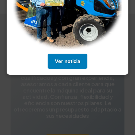
campo.
Ver noticia
Con un equipo de profesionales altamente
cualificados y con gran experiencia,
asesoramos a cada cliente para que
encuentre la máquina ideal para su
actividad. Confianza, flexibilidad y
eficiencia son nuestros pilares. Le
ofreceremos un presupuesto adaptado a
sus necesidades