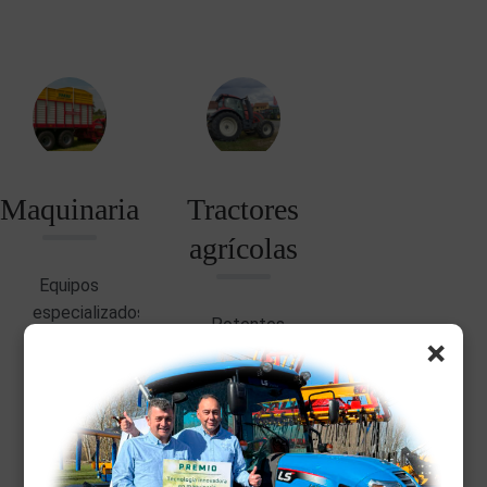
Maquinaria
Tractores
agrícolas
Equipos
especializados.
Potentes,
×
versátiles
y listos
para
cualquier
labor de