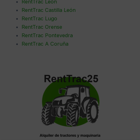
RentTrac León
RentTrac Castilla León
RentTrac Lugo
RentTrac Orense
RentTrac Pontevedra
RentTrac A Coruña