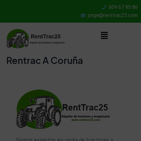
Ir
609 67 85 86
al
jorge@renttrac25.com
contenido
Menú
Rentrac A Coruña
Somos expertos en renta de tractores y